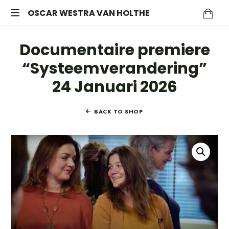
OSCAR
OSCAR WESTRA VAN HOLTHE
systemic
WESTRA
Documentaire premiere
coach
Zuidas
VAN
“Systeemverandering”
24 Januari 2026
HOLTHE
BACK TO SHOP