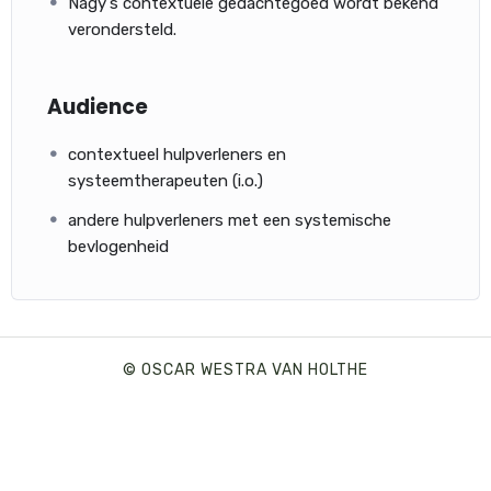
Nagy's contextuele gedachtegoed wordt bekend
verondersteld.
Audience
contextueel hulpverleners en
systeemtherapeuten (i.o.)
andere hulpverleners met een systemische
bevlogenheid
© OSCAR WESTRA VAN HOLTHE
SHARE THIS SELECTION
Tweet
LinkedIn