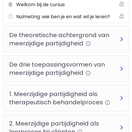
Welkom bij de cursus
Welke dilemma’s herken jij binnen jouw organisatie of
werkveld?
Nulmeting: wie ben je en wat wil je leren?
Welke supervisie-vragen heb jij over meerzijdige
partijdigheid?
De theoretische achtergrond van
Doelstellingen cursus
meerzijdige partijdigheid
De cursus is ontwikkeld als extra module voor bij en
nascholing in (intervisie en supervisie) groepen.
De drie toepassingsvormen van
Professionalisering hulpverleners
meerzijdige partijdigheid
De cursus bevordert diverse vaardigheden, waaronder:
begrip: meerzijdige partijdigheid in de contextuele
1. Meerzijdige partijdigheid als
hulpverlening
therapeutisch behandelproces
bewustzijn: bevorderen van zelfreflectie op
beroepsbekwaamheid
innovatie: bottom-up stimuleren van innovaties in het
2. Meerzijdige partijdigheid als
werkproces
leerproces bij cliënten