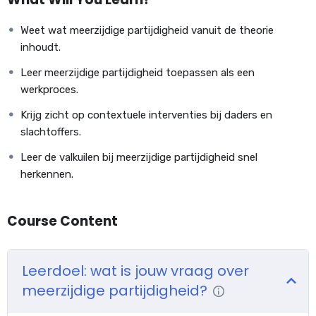
seksueel misbruik omgaan. Wat kunnen wij van hun werkwijze
leren?
Weet wat meerzijdige partijdigheid vanuit de theorie
inhoudt.
Centrale vragen in de cursus
Leer meerzijdige partijdigheid toepassen als een
Wat is meerzijdige partijdigheid?
werkproces.
Hoe kun je dit praktisch toepassen?
Krijg zicht op contextuele interventies bij daders en
Welke behandelfases kun je gebruiken?
slachtoffers.
Wanneer betrek je daders
en
slachtoffers?
Op welke ontwikkeling stuur je bij jouw cliënt?
Leer de valkuilen bij meerzijdige partijdigheid snel
Hoe hangen dader- en slachtofferschap samen?
herkennen.
Welke hulpverleners-dilemma’s zetten je vaak klem?
Reflecteer op jouw behandelproces
Course Content
Hoe kan je jouw behandelproces contextueel verrijken?
Welke cliënt-gerichte interventies passen in jouw
Leerdoel: wat is jouw vraag over
werkwijze?
meerzijdige partijdigheid?
Hoe kan je meerzijdig partijdig zijn naar daders
en
slachtoffers?