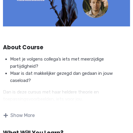
About Course
Moet je volgens collega’s iets met meerzijdige
partijdigheid?
Maar is dat makkelijker gezegd dan gedaan in jouw
caseload?
Dan is deze cursus met haar heldere theorie en
toepassingsvoorbeelden, iets voor jou.
Gebaseerd op praktijkonderzoek
Show More
Ik neem je mee in
mijn onderzoeksbevindingen
over hoe VCW-
geregistreerde therapeuten met daders en slachtoffers van
What Will You Learn?